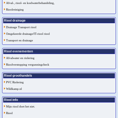
Afval-, riool- en koelwaterbehandeling,
Rioolreiniging
Riool drainage
Drainage Transport riool
Omgekeerde drainage/IT-riool riool
Transport en drainage
Riool evenementen
Afvalwater en riolering
Rioolverstopping vergunningcheck
Riool groothandels
PVC Riolering
Wildkamp.nl
Riool info
Mijn riool doet het niet.
Riool