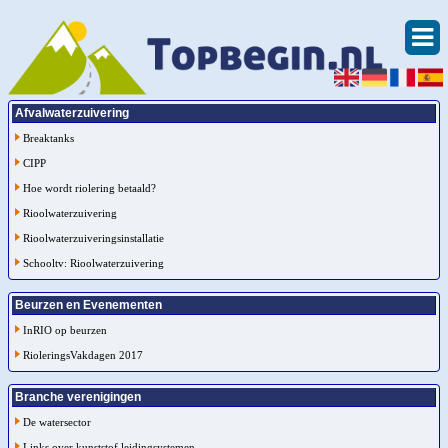
Afvalwaterzuivering
Breaktanks
CIPP
Hoe wordt riolering betaald?
Rioolwaterzuivering
Rioolwaterzuiveringsinstallatie
Schooltv: Rioolwaterzuivering
Beurzen en Evenementen
InRIO op beurzen
RioleringsVakdagen 2017
Branche verenigingen
De watersector
Links over kunststof leidingsystemen